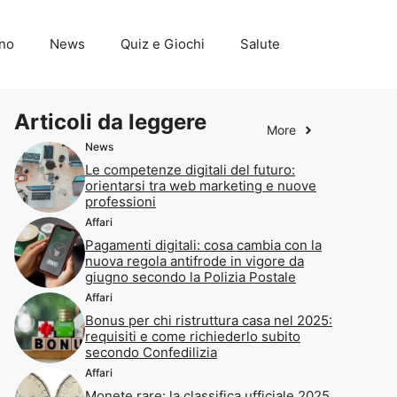
ino
News
Quiz e Giochi
Salute
Articoli da leggere
More
News
Le competenze digitali del futuro:
orientarsi tra web marketing e nuove
professioni
Affari
Pagamenti digitali: cosa cambia con la
nuova regola antifrode in vigore da
giugno secondo la Polizia Postale
Affari
Bonus per chi ristruttura casa nel 2025:
requisiti e come richiederlo subito
secondo Confedilizia
Affari
Monete rare: la classifica ufficiale 2025