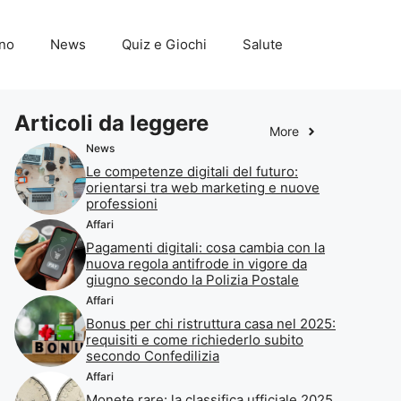
ino
News
Quiz e Giochi
Salute
Articoli da leggere
More
News
Le competenze digitali del futuro:
orientarsi tra web marketing e nuove
professioni
Affari
Pagamenti digitali: cosa cambia con la
nuova regola antifrode in vigore da
giugno secondo la Polizia Postale
Affari
Bonus per chi ristruttura casa nel 2025:
requisiti e come richiederlo subito
secondo Confedilizia
Affari
Monete rare: la classifica ufficiale 2025