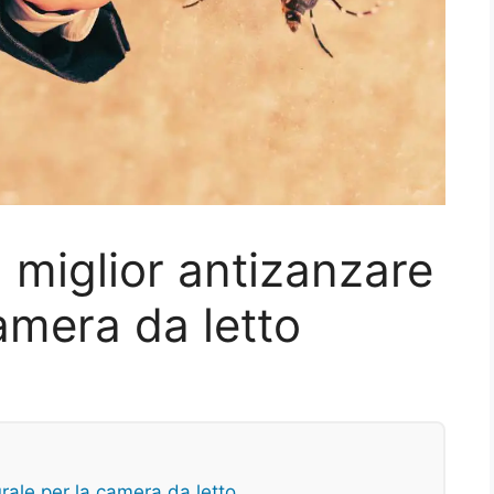
 miglior antizanzare
amera da letto
rale per la camera da letto