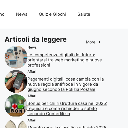
ino
News
Quiz e Giochi
Salute
Articoli da leggere
More
News
Le competenze digitali del futuro:
orientarsi tra web marketing e nuove
professioni
Affari
Pagamenti digitali: cosa cambia con la
nuova regola antifrode in vigore da
giugno secondo la Polizia Postale
Affari
Bonus per chi ristruttura casa nel 2025:
requisiti e come richiederlo subito
secondo Confedilizia
Affari
Monete rare: la classifica ufficiale 2025