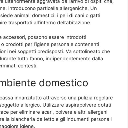
 ulteriormente aggravata dall’arrivo di ospiti che,
e, introducono particelle allergeniche. Un
ede animali domestici: i peli di cani o gatti
re trasportati all’interno dell’abitazione.
 e accessori, possono essere introdotti
i o prodotti per l’igiene personale contenenti
oni nei soggetti predisposti. Va sottolineato che
durante tutto l’anno, indipendentemente dalla
rminati contesti.
ambiente domestico
passa innanzitutto attraverso una pulizia regolare
oggetto allergico. Utilizzare aspirapolvere dotati
cace per eliminare acari, polvere e altri allergeni
vare la biancheria da letto e gli indumenti personali
maggiore igiene.