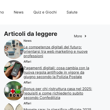
ino
News
Quiz e Giochi
Salute
Articoli da leggere
More
News
Le competenze digitali del futuro:
orientarsi tra web marketing e nuove
professioni
Affari
Pagamenti digitali: cosa cambia con la
nuova regola antifrode in vigore da
giugno secondo la Polizia Postale
Affari
Bonus per chi ristruttura casa nel 2025:
requisiti e come richiederlo subito
secondo Confedilizia
Affari
Monete rare: la classifica ufficiale 2025