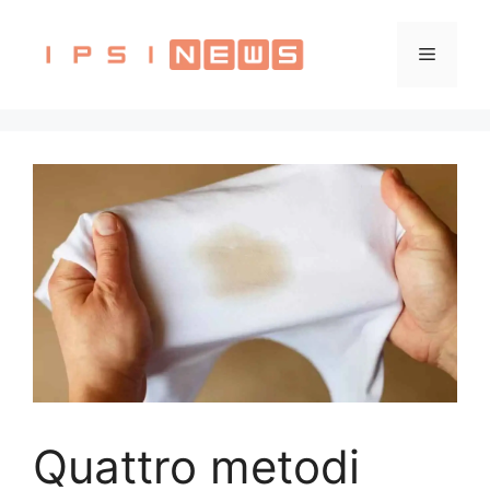
Vai
al
Menu
contenuto
Quattro metodi