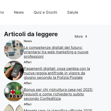
ino
News
Quiz e Giochi
Salute
Articoli da leggere
More
News
Le competenze digitali del futuro:
orientarsi tra web marketing e nuove
professioni
Affari
Pagamenti digitali: cosa cambia con la
nuova regola antifrode in vigore da
giugno secondo la Polizia Postale
Affari
Bonus per chi ristruttura casa nel 2025:
requisiti e come richiederlo subito
secondo Confedilizia
Affari
Monete rare: la classifica ufficiale 2025