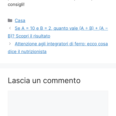
consigli!
Categorie
Casa
Se A = 10 e B = 2, quanto vale (A ÷ B) + (A −
B)? Scopri il risultato
Attenzione agli integratori di ferro: ecco cosa
dice il nutrizionista
Lascia un commento
Commento