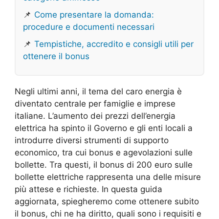
📌
Come presentare la domanda:
procedure e documenti necessari
📌
Tempistiche, accredito e consigli utili per
ottenere il bonus
Negli ultimi anni, il tema del caro energia è
diventato centrale per famiglie e imprese
italiane. L’aumento dei prezzi dell’energia
elettrica ha spinto il Governo e gli enti locali a
introdurre diversi strumenti di supporto
economico, tra cui bonus e agevolazioni sulle
bollette. Tra questi, il bonus di 200 euro sulle
bollette elettriche rappresenta una delle misure
più attese e richieste. In questa guida
aggiornata, spiegheremo come ottenere subito
il bonus, chi ne ha diritto, quali sono i requisiti e