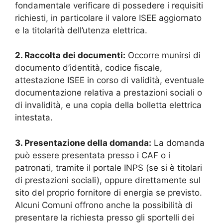
fondamentale verificare di possedere i requisiti
richiesti, in particolare il valore ISEE aggiornato
e la titolarità dell’utenza elettrica.
2. Raccolta dei documenti:
Occorre munirsi di
documento d’identità, codice fiscale,
attestazione ISEE in corso di validità, eventuale
documentazione relativa a prestazioni sociali o
di invalidità, e una copia della bolletta elettrica
intestata.
3. Presentazione della domanda:
La domanda
può essere presentata presso i CAF o i
patronati, tramite il portale INPS (se si è titolari
di prestazioni sociali), oppure direttamente sul
sito del proprio fornitore di energia se previsto.
Alcuni Comuni offrono anche la possibilità di
presentare la richiesta presso gli sportelli dei