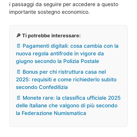
i passaggi da seguire per accedere a questo
importante sostegno economico.
🔎 Ti potrebbe interessare:
📄 Pagamenti digitali: cosa cambia con la
nuova regola antifrode in vigore da
giugno secondo la Polizia Postale
📄 Bonus per chi ristruttura casa nel
2025: requisiti e come richiederlo subito
secondo Confedilizia
📄 Monete rare: la classifica ufficiale 2025
delle italiane che valgono di più secondo
la Federazione Numismatica