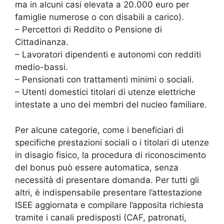
ma in alcuni casi elevata a 20.000 euro per
famiglie numerose o con disabili a carico).
– Percettori di Reddito o Pensione di
Cittadinanza.
– Lavoratori dipendenti e autonomi con redditi
medio-bassi.
– Pensionati con trattamenti minimi o sociali.
– Utenti domestici titolari di utenze elettriche
intestate a uno dei membri del nucleo familiare.
Per alcune categorie, come i beneficiari di
specifiche prestazioni sociali o i titolari di utenze
in disagio fisico, la procedura di riconoscimento
del bonus può essere automatica, senza
necessità di presentare domanda. Per tutti gli
altri, è indispensabile presentare l’attestazione
ISEE aggiornata e compilare l’apposita richiesta
tramite i canali predisposti (CAF, patronati,