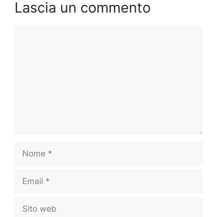
Lascia un commento
Commento
Nome
Email
Sito
web