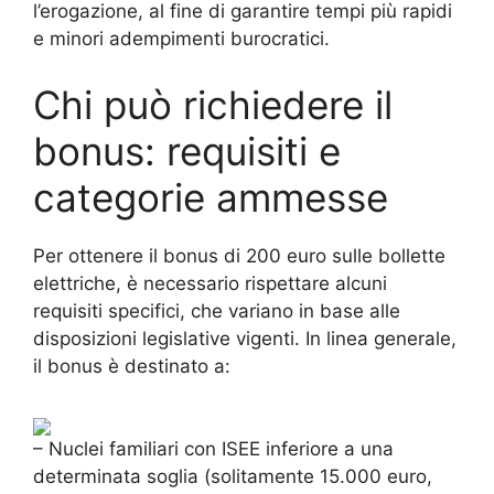
l’erogazione, al fine di garantire tempi più rapidi
e minori adempimenti burocratici.
Chi può richiedere il
bonus: requisiti e
categorie ammesse
Per ottenere il bonus di 200 euro sulle bollette
elettriche, è necessario rispettare alcuni
requisiti specifici, che variano in base alle
disposizioni legislative vigenti. In linea generale,
il bonus è destinato a:
– Nuclei familiari con ISEE inferiore a una
determinata soglia (solitamente 15.000 euro,