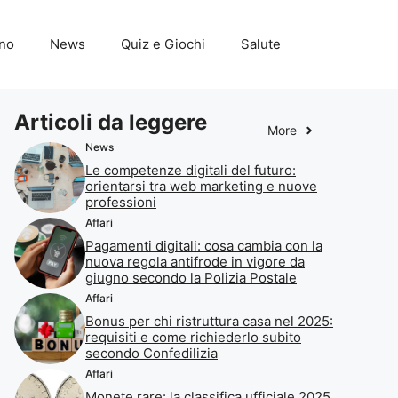
ino
News
Quiz e Giochi
Salute
Articoli da leggere
More
News
Le competenze digitali del futuro:
orientarsi tra web marketing e nuove
professioni
Affari
Pagamenti digitali: cosa cambia con la
nuova regola antifrode in vigore da
giugno secondo la Polizia Postale
Affari
Bonus per chi ristruttura casa nel 2025:
requisiti e come richiederlo subito
secondo Confedilizia
Affari
Monete rare: la classifica ufficiale 2025